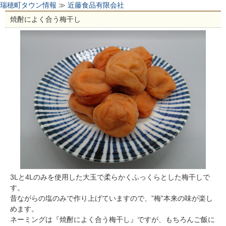
瑞穂町タウン情報
≫
近藤食品有限会社
焼酎によく合う梅干し
3Lと4Lのみを使用した大玉で柔らかくふっくらとした梅干しで
す。
昔ながらの塩のみで作り上げていますので、”梅”本来の味が楽し
めます。
ネーミングは『焼酎によく合う梅干し』ですが、もちろんご飯に