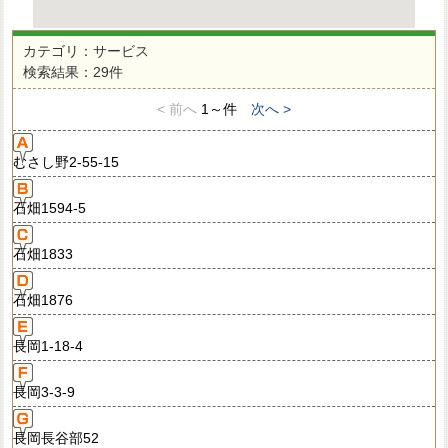
カテゴリ：サービス
検索結果：29件
< 前へ
1～件
次へ >
むさし野2-55-15
石畑1594-5
石畑1833
石畑1876
長岡1-18-4
長岡3-3-9
長岡長谷部52