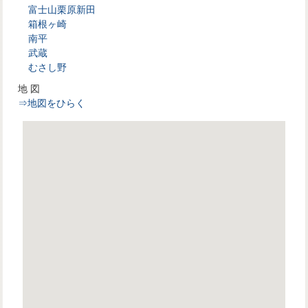
富士山栗原新田
箱根ヶ崎
南平
武蔵
むさし野
地 図
⇒地図をひらく