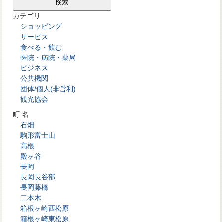
カテゴリ
ショッピング
サービス
食べる・飲む
医院・病院・薬局
ビジネス
公共機関
団体/個人(非営利)
観光協会
町 名
石畑
駒形富士山
高根
殿ヶ谷
長岡
長岡長谷部
長岡藤橋
二本木
箱根ヶ崎西松原
箱根ヶ崎東松原