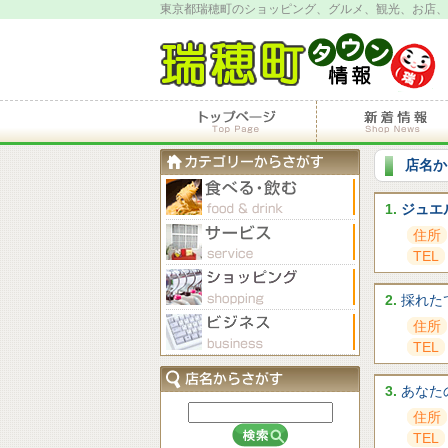
東京都瑞穂町のショッピング、グルメ、観光、お店、
店名か
1.
ジュエ
住所
TEL
2.
採れた
住所
TEL
3.
あなた
住所
TEL