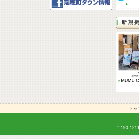
MUMU C
トッ
〒190-12