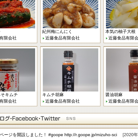
チ
紀州梅にんにく
本気の柚子大根
有限会社
近藤食品有限会社
近藤食品有限
みそキムチ
キムチ胡麻
醤油胡麻
有限会社
近藤食品有限会社
近藤食品有限
ジを開設しました！ #goope http://r.goope.jp/mizuho-sci
[2020