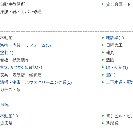
自動車教習所
貸し倉庫・ト
洋服・靴・カバン修理
い
不動産
建設業(1)
浴槽・内装・リフォーム(3)
日曜大工
塗装(1)
建具
看板・標識製作
造園
電気/ガス/水道/電話(2)
鍵・錠前(1)
表具・表装店・経師店
畳(1)
清掃・消毒・ハウスクリーニング業(1)
上下水道・配水
ガラス・鏡
産関連
不動産(1)
貸しビル・ビ
貸店舗
造船業