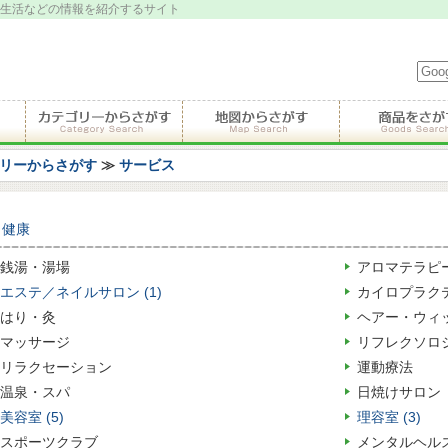
生活などの情報を紹介するサイト
リーからさがす
≫
サービス
と健康
銭湯・湯場
アロマテラピ
エステ／ネイルサロン (1)
カイロプラク
はり・灸
ヘアー・ウィ
マッサージ
リフレクソロ
リラクセーション
運動療法
温泉・スパ
日焼けサロン
美容室 (5)
理容室 (3)
スポーツクラブ
メンタルヘル