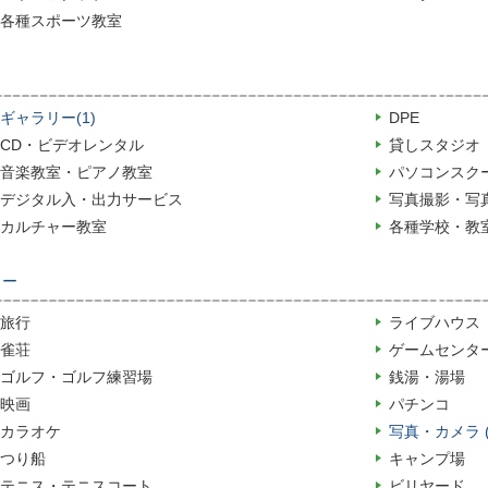
各種スポーツ教室
ギャラリー(1)
DPE
CD・ビデオレンタル
貸しスタジオ
音楽教室・ピアノ教室
パソコンスク
デジタル入・出力サービス
写真撮影・写
カルチャー教室
各種学校・教
ャー
旅行
ライブハウス
雀荘
ゲームセンタ
ゴルフ・ゴルフ練習場
銭湯・湯場
映画
パチンコ
カラオケ
写真・カメラ (
つり船
キャンプ場
テニス・テニスコート
ビリヤード