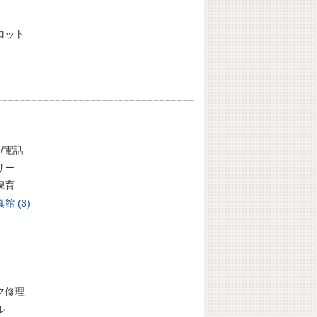
ロット
/電話
リー
保育
 (3)
ク修理
ル