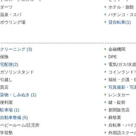
ダーツ
ホテル・旅館
温泉・スパ
パチンコ・ス
ボウリング場
貸自転車(1)
し
クリーニング (3)
金融機関
保険
DPE
宅配便(2)
電気/ガス/水道
ガソリンスタンド
コインランド
引越し
福祉・介護・
質店
写真撮影・写真館
染物・しみぬき (1)
レンタカー
便利屋
鍵・錠前
駐車場 (1)
新聞販売店
自動車整備 (5)
葬祭業
ベビールーム/託児所
自転車・バイ
学習塾
外国語スクー