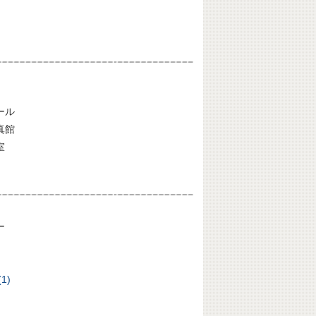
ール
真館
室
ー
1)